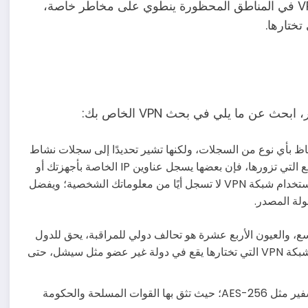
باستخدام شبكة VPN المناسبة. مع ذلك، فإن استخدام VPN في المناطق المحظورة ينطوي على مخاطر خاصة،
ات VPN عدم الاحتفاظ بأي نوع من السجلات، ولكنها تشير تحديدًا إلى سجلات نشاط
الويب. في حين أن معظم شبكات VPN لا تسجل أيًا من المواقع التي تزورها، فإن بعضها يسجل عناوين IP الخاصة بأجهزتك أو
معلوماتك الشخصية مثل اسمك وبريدك الإلكتروني. تأكد من استخدام شبكة VPN لا تسجل أيًا من معلوماتك الشخصية؛ ويفضل
لة المصدر.
سع، والعيون الأربع عشرة هو تحالف دولي للمراقبة، يحق للدول
الأعضاء فيه التجسس قانونيًا على مواطنيها. تأكد من أن مقر شبكة VPN التي تختارها يقع في دولة غير عضو مثل سيشل، حتى
: يجب على VPN أيضًا استخدام طريقة تشفير مثل AES-256؛ حيث تثق بها القوات المسلحة والحكومة