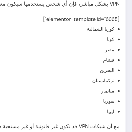
VPN بشكل مباشر، فإن أي شخص يستخدمها سيكون معرضًا لخطر العداء من الحكومة:
[elementor-template id="6065"]
كوريا الشمالية
كوبا
مصر
فيتنام
البحرين
تركمانستان
ميانمار
سوريا
ليبيا
مع أن شبكات VPN قد تكون غير قانونية أو غير