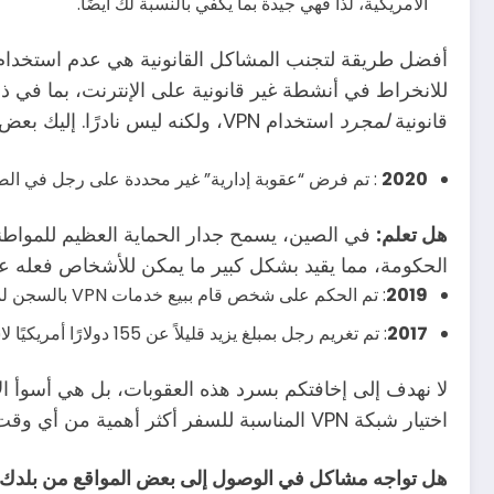
الأمريكية، لذا فهي جيدة بما يكفي بالنسبة لك أيضًا.
للانخراط في أنشطة غير قانونية على الإنترنت، بما في ذ
قانونية
لمجرد
استخدام VPN، ولكنه ليس نادرًا. إليك بعض الحالات التي تمكنا من كشفها.
2020
: تم فرض “عقوبة إدارية” غير محددة على رجل في الصين 
هل تعلم:
في الصين، يسمح جدار الحماية العظيم للمواطني
الحكومة، مما يقيد بشكل كبير ما يمكن للأشخاص فعله عبر
2019
: تم الحكم على شخص قام ببيع خدمات VPN بالسجن لمدة خمس سنوات ونصف وغرامة قدرها 76000 دولار أمريكي.
2017
: تم تغريم رجل بمبلغ يزيد قليلاً عن 155 دولارًا أمريكيًا لاستخدامه
لا نهدف إلى إخافتكم بسرد هذه العقوبات، بل هي أسوأ الا
اختيار شبكة VPN المناسبة للسفر أكثر أهمية من أي وقت مضى.
هل تواجه مشاكل في الوصول إلى بعض المواقع من بلدك