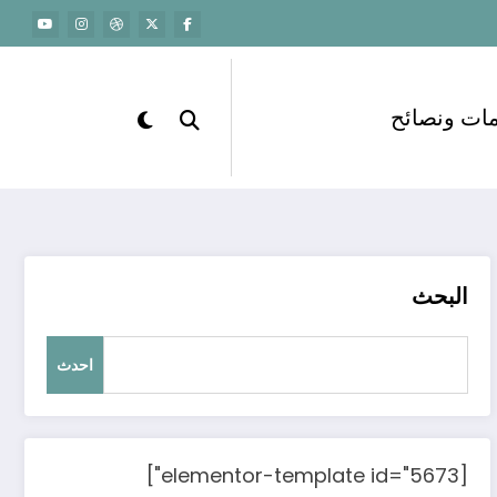
ات ونصائح
البحث
احدث
[elementor-template id="5673"]